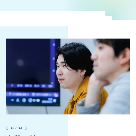
[
A
P
P
E
A
L
]