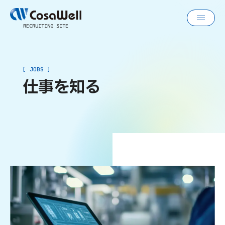
RECRUITING SITE
[
J
O
B
S
]
仕事を知る