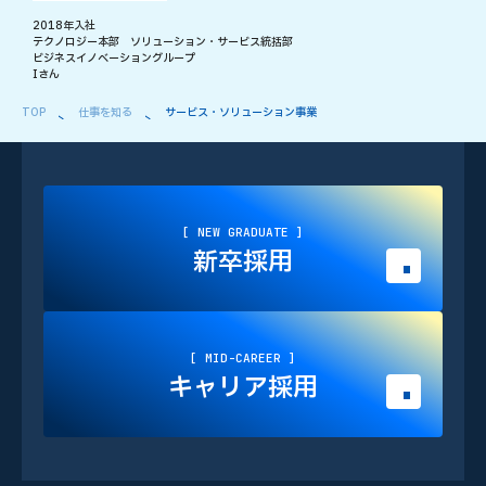
2018年入社
テクノロジー本部 ソリューション・サービス統括部
ビジネスイノベーショングループ
Iさん
TOP
仕事を知る
サービス・ソリューション事業
[
N
E
W
G
R
A
D
U
A
T
E
]
新卒採用
[
M
I
D
-
C
A
R
E
E
R
]
キャリア採用